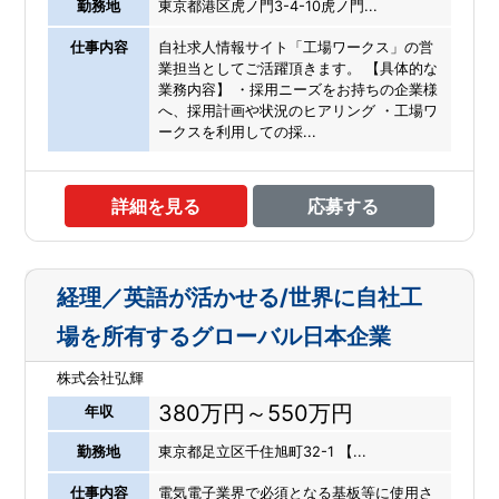
勤務地
東京都港区虎ノ門3-4-10虎ノ門...
仕事内容
自社求人情報サイト「工場ワークス」の営
業担当としてご活躍頂きます。 【具体的な
業務内容】 ・採用ニーズをお持ちの企業様
へ、採用計画や状況のヒアリング ・工場ワ
ークスを利用しての採...
詳細を見る
応募する
経理／英語が活かせる/世界に自社工
場を所有するグローバル日本企業
株式会社弘輝
380万円～550万円
年収
勤務地
東京都足立区千住旭町32-1 【...
仕事内容
電気電子業界で必須となる基板等に使用さ