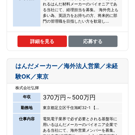
れるはんだ材料メーカーのパイオニアであ
る当社にて、経理担当を募集。 海外売上も
多い為、英語力をお持ちの方、将来的に部
門の管理職を目指したい方を歓迎し...
詳細を見る
応募する
はんだメーカー／海外法人営業／未経
験OK／東京
株式会社弘輝
370万円～500万円
年収
勤務地
東京都足立区千住旭町32-1 【...
仕事内容
電気電子業界で必ず必要とされる基盤等に
用いるはんだメーカーのパイオニア企業で
ある当社にて、海外営業メンバーを募集。