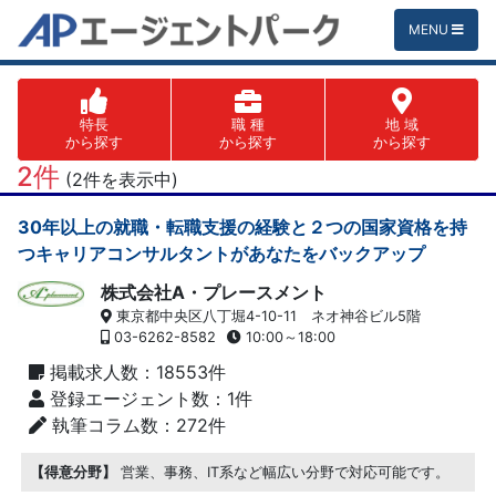
MENU
特長
職 種
地 域
から探す
から探す
から探す
2件
(2件を表示中)
30年以上の就職・転職支援の経験と２つの国家資格を持
つキャリアコンサルタントがあなたをバックアップ
株式会社A・プレースメント
東京都中央区八丁堀4-10-11 ネオ神谷ビル5階
03-6262-8582
10:00～18:00
掲載求人数：18553件
登録エージェント数：1件
執筆コラム数：272件
【得意分野】
営業、事務、IT系など幅広い分野で対応可能です。