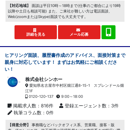
【対応地域】
面談は平日10時～18時まで(仕事のご都合により19時
以降や土日も相談可能) また、ご来社が難しい方は電話面談、
Web(zoomまたはSkype)面談でも大丈夫です。
詳細を見る
メール応募
ヒアリング面談、履歴書作成のアドバイス、面接対策まで
親身に対応しています！ まずはお気軽にご相談くださ
い！
株式会社シンホー
愛知県名古屋市中村区畑江通8-15-1 スプレンドール畑
江1F
0120-120-137
9:00～18:00
掲載求人数：816件
登録エージェント数：3件
執筆コラム数：0件
【得意分野】
事務職などバックオフィス系、営業職、接客・販