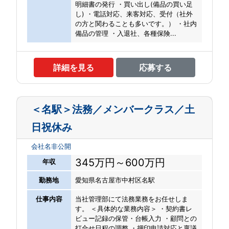
明細書の発行 ・買い出し(備品の買い足
し) ・電話対応、来客対応、受付（社外
の方と関わることも多いです。） ・社内
備品の管理 ・入退社、各種保険...
詳細を見る
応募する
＜名駅＞法務／メンバークラス／土
日祝休み
会社名非公開
345万円～600万円
年収
勤務地
愛知県名古屋市中村区名駅
仕事内容
当社管理部にて法務業務をお任せしま
す。 ＜具体的な業務内容＞ ・契約書レ
ビュー記録の保管・台帳入力 ・顧問との
打合せ日程の調整 ・押印申請対応と稟議