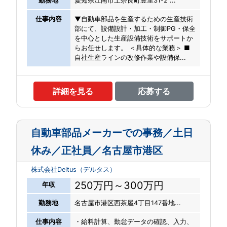
勤務地
愛知県江南市上奈良町豊里31-2 ...
仕事内容
▼自動車部品を生産するための生産技術
部にて、設備設計・加工・制御PG・保全
を中心とした生産設備技術をサポートか
らお任せします。 ＜具体的な業務＞ ■
自社生産ラインの改修作業や設備保...
詳細を見る
応募する
自動車部品メーカーでの事務／土日
休み／正社員／名古屋市港区
株式会社Deltus（デルタス）
250万円～300万円
年収
勤務地
名古屋市港区西茶屋4丁目147番地...
仕事内容
・給料計算、勤怠データの確認、入力、