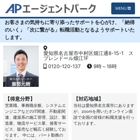
MENU
お客さまの気持ちに寄り添ったサポートを心がけ、「納得
のいく」「次に繋がる」転職活動となるようサポートいた
します。
愛知県名古屋市中村区畑江通8-15-1 ス
プレンドール畑江1F
0120-120-137
9時～18時
株式会社シンホー
服部元樹
【得意分野】
【対応地域】
営業職、事務職全般、システムエ
当社は愛知県名古屋市にあります
ンジニアなどのIT関連、不動産関
が、zoomを用いたオンライン面
連、建築系の施工管理、設計、製
談で全国の皆様の転職支援を行っ
造業、物流サービス業、接客サー
ております。
ビス、販売など幅広く経験してお
ります。 中には、パート勤務の