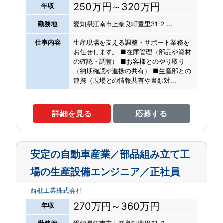
250万円～320万円
年収
勤務地
愛知県江南市上奈良町豊里31-2 ...
仕事内容
生産現場を支える調整・サポート業務を
お任せします。 ■在庫管理（部品や資材
の確認・調整） ■お客様とのやり取り
（納期確認や進捗の共有） ■生産部との
連携（現場との情報共有や書類対...
詳細を見る
応募する
安定の自動車産業／部品組み立て工
場の生産設備エンジニア／正社員
西枇工業株式会社
270万円～360万円
年収