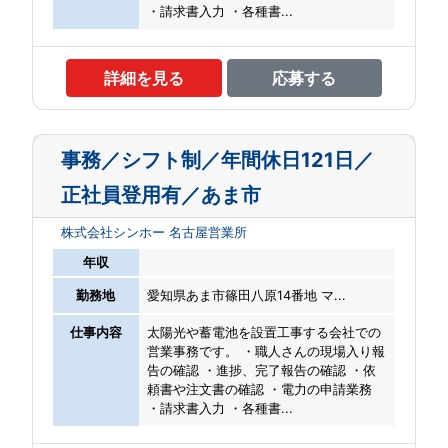
・請求書入力 ・各種書...
詳細を見る
応募する
事務／シフト制／年間休日121日／
正社員登用有／あま市
株式会社シンホー 名古屋営業所
年収
勤務地
愛知県あま市篠田八原14番地 マ...
仕事内容
太陽光や蓄電池を設置工事する会社での
営業事務です。 ・職人さんの現場入り報
告の確認 ・進捗、完了報告の確認 ・依
頼書や注文書の確認 ・電力の申請業務
・請求書入力 ・各種書...