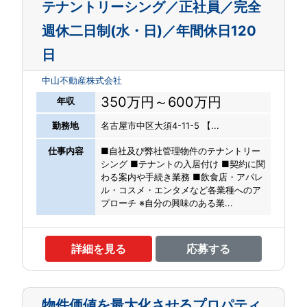
テナントリーシング／正社員／完全
週休二日制(水・日)／年間休日120
日
中山不動産株式会社
350万円～600万円
年収
勤務地
名古屋市中区大須4-11-5 【...
仕事内容
■⾃社及び弊社管理物件のテナントリー
シング ■テナントの⼊居付け ■契約に関
わる案内や⼿続き業務 ■飲⾷店・アパレ
ル・コスメ・エンタメなど各業種へのア
プローチ ※⾃分の興味のある業...
詳細を見る
応募する
物件価値を最大化させるプロパティ