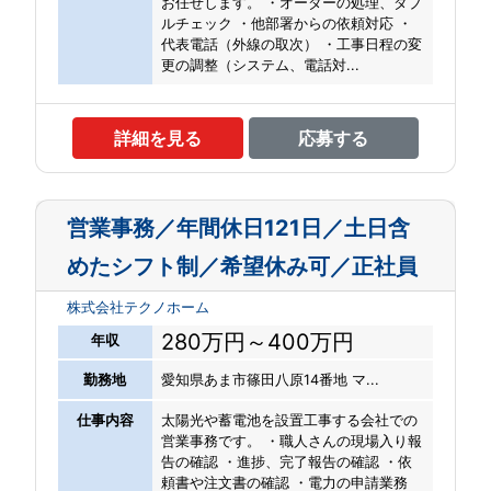
お任せします。 ・オーダーの処理、ダブ
ルチェック ・他部署からの依頼対応 ・
代表電話（外線の取次） ・工事日程の変
更の調整（システム、電話対...
詳細を見る
応募する
営業事務／年間休日121日／土日含
めたシフト制／希望休み可／正社員
株式会社テクノホーム
280万円～400万円
年収
勤務地
愛知県あま市篠田八原14番地 マ...
仕事内容
太陽光や蓄電池を設置工事する会社での
営業事務です。 ・職人さんの現場入り報
告の確認 ・進捗、完了報告の確認 ・依
頼書や注文書の確認 ・電力の申請業務