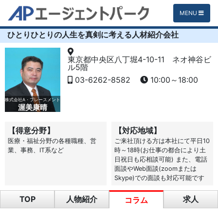
MENU
ひとりひとりの人生を真剣に考える人材紹介会社
東京都中央区八丁堀4-10-11 ネオ神谷ビ
ル5階
03-6262-8582
10:00～18:00
株式会社A・プレースメント
渥美康晴
【得意分野】
【対応地域】
医療・福祉分野の各種職種、営
ご来社頂ける方は本社にて平日10
業、事務、IT系など
時～18時(お仕事の都合により土
日祝日も応相談可能) また、電話
面談やWeb面談(zoomまたは
Skype)での面談も対応可能です
TOP
人物紹介
求人
コラム