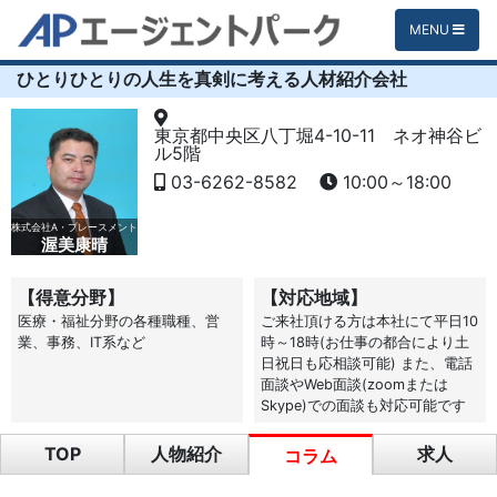
MENU
ひとりひとりの人生を真剣に考える人材紹介会社
東京都中央区八丁堀4-10-11 ネオ神谷ビ
ル5階
03-6262-8582
10:00～18:00
株式会社A・プレースメント
渥美康晴
【得意分野】
【対応地域】
医療・福祉分野の各種職種、営
ご来社頂ける方は本社にて平日10
業、事務、IT系など
時～18時(お仕事の都合により土
日祝日も応相談可能) また、電話
面談やWeb面談(zoomまたは
Skype)での面談も対応可能です
TOP
人物紹介
求人
コラム