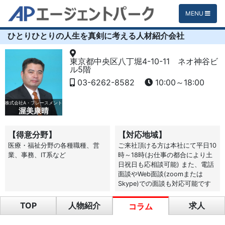
MENU
ひとりひとりの人生を真剣に考える人材紹介会社
東京都中央区八丁堀4-10-11 ネオ神谷ビ
ル5階
03-6262-8582
10:00～18:00
株式会社A・プレースメント
渥美康晴
【得意分野】
【対応地域】
医療・福祉分野の各種職種、営
ご来社頂ける方は本社にて平日10
業、事務、IT系など
時～18時(お仕事の都合により土
日祝日も応相談可能) また、電話
面談やWeb面談(zoomまたは
Skype)での面談も対応可能です
TOP
人物紹介
求人
コラム