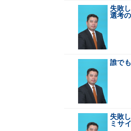
失敗
選考
誰で
失敗
ミサイ