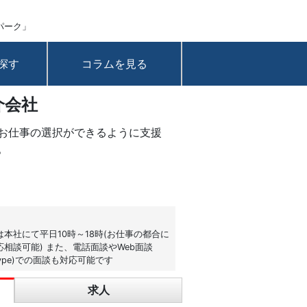
パーク」
探す
コラムを見る
介会社
お仕事の選択ができるように支援
。
本社にて平日10時～18時(お仕事の都合に
相談可能) また、電話面談やWeb面談
kype)での面談も対応可能です
求人