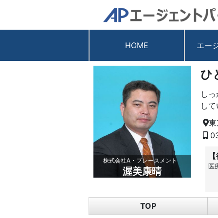
HOME
エー
ひ
しっ
して
東
03
【
株式会社A・プレースメント
医
渥美康晴
TOP