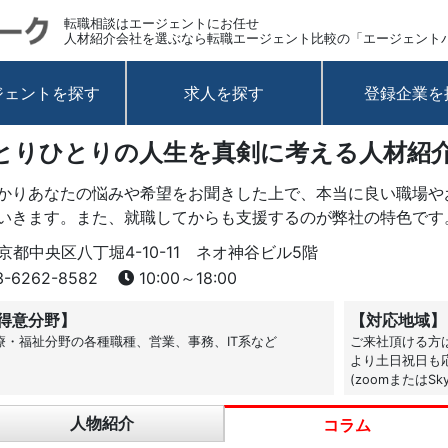
転職相談はエージェントにお任せ
人材紹介会社を選ぶなら転職エージェント比較の「エージェント
ジェントを探す
求人を探す
登録企業を
とりひとりの人生を真剣に考える人材紹
かりあなたの悩みや希望をお聞きした上で、本当に良い職場や
いきます。また、就職してからも支援するのが弊社の特色です
京都中央区八丁堀4-10-11 ネオ神谷ビル5階
-6262-8582
10:00～18:00
得意分野】
【対応地域】
療・福祉分野の各種職種、営業、事務、IT系など
ご来社頂ける方は
より土日祝日も応
(zoomまたはS
人物紹介
コラム