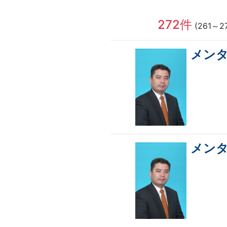
272件
(261～
メン
メン