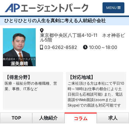
MENU
ひとりひとりの人生を真剣に考える人材紹介会社
東京都中央区八丁堀4-10-11 ネオ神谷ビ
ル5階
03-6262-8582
10:00～18:00
株式会社A・プレースメント
渥美康晴
【得意分野】
【対応地域】
医療・福祉分野の各種職種、営
ご来社頂ける方は本社にて平日10
業、事務、IT系など
時～18時(お仕事の都合により土
日祝日も応相談可能) また、電話
面談やWeb面談(zoomまたは
Skype)での面談も対応可能です
TOP
人物紹介
求人
コラム