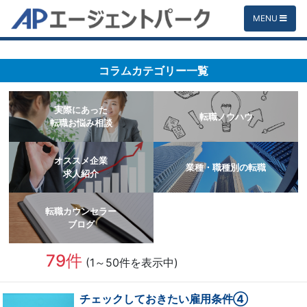
MENU
コラムカテゴリー一覧
実際にあった
転職ノウハウ
転職お悩み相談
オススメ企業
業種・職種別の転職
求人紹介
転職カウンセラー
ブログ
79件
(1～50件を表示中)
チェックしておきたい雇用条件④